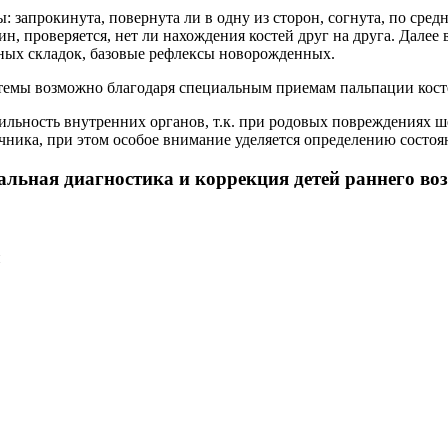
запрокинута, повернута ли в одну из сторон, согнута, по средн
н, проверяется, нет ли нахождения костей друг на друга. Дале
ных складок, базовые рефлексы новорожденных.
емы возможно благодаря специальным приемам пальпации костей
льность внутренних органов, т.к. при родовых повреждениях ш
ика, при этом особое внимание уделяется определению состояни
льная диагностика и коррекция детей раннего воз
и