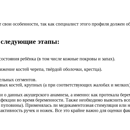
т свои особенности, так как специалист этого профиля должен 
т следующие этапы:
остояния ребёнка (в том числе кожные покровы и запах).
жение костей черепа, твёрдой оболочки, крестца).
ельных сегментов.
вых костей, крупных (а при соответствующих жалобах и мелких)
о данных акушерского анамнеза, а именно: как протекала береме
фекции во время беременности. Также необходимо выяснить все 
 пуповины). Применялась ли медикаментозная стимуляция или н
ая активность ручек и ножек. Все это крайне важно для оценки ф