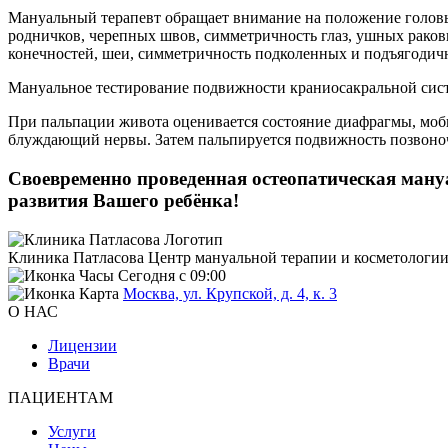
Мануальный терапевт обращает внимание на положение головы: 
родничков, черепных швов, симметричность глаз, ушных ракови
конечностей, шеи, симметричность подколенных и подъягодич
Мануальное тестирование подвижности краниосакральной сист
При пальпации живота оценивается состояние диафрагмы, моби
блуждающий нервы. Затем пальпируется подвижность позвоночн
Своевременно проведенная остеопатическая мануа
развития Вашего ребёнка!
Клиника Патласова
Центр мануальной терапии и косметологи
Сегодня с 09:00
Москва, ул. Крупской, д. 4, к. 3
О НАС
Лицензии
Врачи
ПАЦИЕНТАМ
Услуги