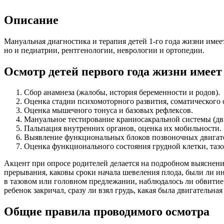
Описание
Мануальная диагностика и терапия детей 1-го года жизни имее
но и педиатрии, рентгенологии, неврологии и ортопедии.
Осмотр детей первого года жизни имее
Сбор анамнеза (жалобы, история беременности и родов).
Оценка стадии психомоторного развития, соматического с
Оценка мышечного тонуса и базовых рефлексов.
Мануальное тестирование краниосакральной системы (дви
Пальпация внутренних органов, оценка их мобильности.
Выявление функциональных блоков позвоночных двигат
Оценка функционального состояния грудной клетки, тазо
Акцент при опросе родителей делается на подробном выяснении 
прерывания, каковы сроки начала шевеления плода, были ли ин
в тазовом или головном предлежании, наблюдалось ли обвитие
ребенок закричал, сразу ли взял грудь, какая была двигательн
Общие правила проводимого осмотра