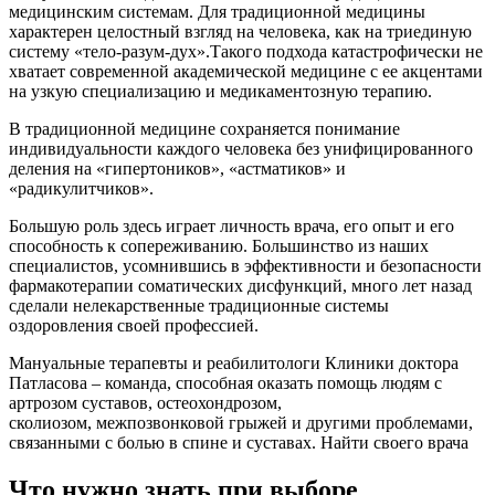
медицинским системам. Для традиционной медицины
характерен целостный взгляд на человека, как на триединую
систему «тело-разум-дух».Такого подхода катастрофически не
хватает современной академической медицине с ее акцентами
на узкую специализацию и медикаментозную терапию.
В традиционной медицине сохраняется понимание
индивидуальности каждого человека без унифицированного
деления на «гипертоников», «астматиков» и
«радикулитчиков».
Большую роль здесь играет личность врача, его опыт и его
способность к сопереживанию. Большинство из наших
специалистов, усомнившись в эффективности и безопасности
фармакотерапии соматических дисфункций, много лет назад
сделали нелекарственные традиционные системы
оздоровления своей профессией.
Мануальные терапевты и реабилитологи Клиники доктора
Патласова – команда, способная оказать помощь людям с
артрозом суставов, остеохондрозом,
сколиозом, межпозвонковой грыжей и другими проблемами,
связанными с болью в спине и суставах. Найти своего врача
Что нужно знать при выборе