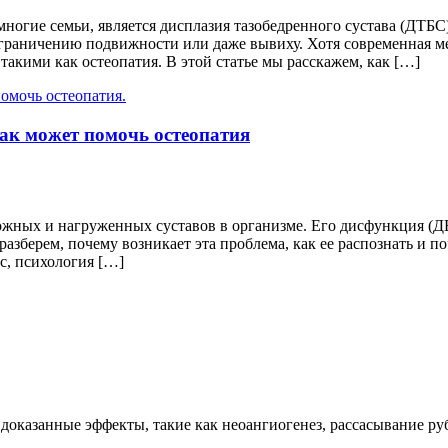
ногие семьи, является дисплазия тазобедренного сустава (ДТБС
ограничению подвижности или даже вывиху. Хотя современная м
акими как остеопатия. В этой статье мы расскажем, как […]
ак может помочь остеопатия
ных и нагруженных суставов в организме. Его дисфункция (ДВ
разберем, почему возникает эта проблема, как ее распознать и 
 психология […]
 доказанные эффекты, такие как неоангиогенез, рассасывание р